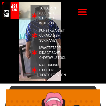
JONGEREN
(EDUCATIEF)
STEUNTJE
IN DE RUG
KUNSTKWARTET
CURAÇAO EN
SURINAME
KWARTETSPEL
DIDACTISCHE
ONDERWIJSTOOL
NA BORGING
STICHTING
TIENTOTZESTIEN